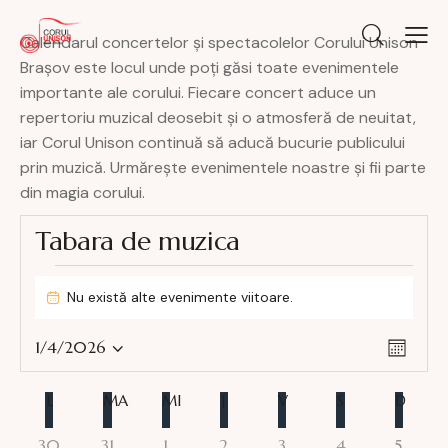
Calendarul concertelor și spectacolelor Corului Unison
Brașov este locul unde poți găsi toate evenimentele
importante ale corului. Fiecare concert aduce un
repertoriu muzical deosebit și o atmosferă de neuitat,
iar Corul Unison continuă să aducă bucurie publicului
prin muzică. Urmărește evenimentele noastre și fii parte
din magia corului.
Tabara de muzica
Nu există alte evenimente viitoare.
N
o
N
N
t
1/4/2026
L
i
S
a
a
u
f
e
v
v
n
C
L
i
MA
MI
J
V
S
D
l
i
ă
c
i
a
e
a
g
0
0
0
0
0
0
0
30
31
1
2
3
4
5