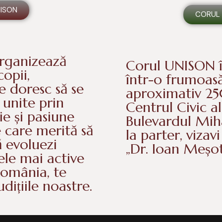
NISON
CORUL 
rganizează
Corul UNISON îș
copii,
într-o frumoasă
re doresc să se
aproximativ 250
 unite prin
Centrul Civic al
ie și pasiune
Bulevardul Miha
e care merită să
la parter, vizav
să evoluezi
„Dr. Ioan Meșot
ele mai active
România, te
udițiile noastre.