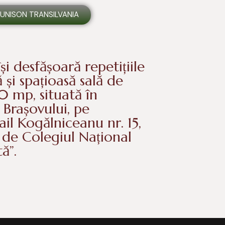
UNISON TRANSILVANIA
i desfășoară repetițiile
 și spațioasă sală de
 mp, situată în
 Brașovului, pe
il Kogălniceanu nr. 15,
i de Colegiul Național
ă”.