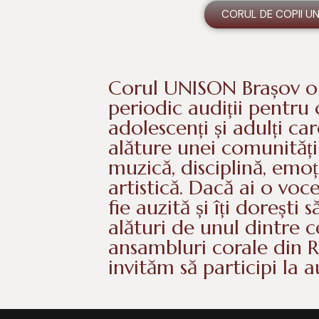
CORUL DE COPII U
Corul UNISON Brașov o
periodic audiții pentru 
adolescenți și adulți ca
alăture unei comunități
muzică, disciplină, emoț
artistică. Dacă ai o voc
fie auzită și îți dorești 
alături de unul dintre c
ansambluri corale din 
invităm să participi la a