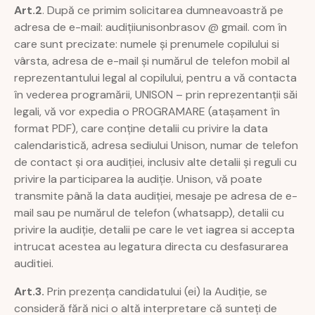
Art.2
. După ce primim solicitarea dumneavoastră pe
adresa de e-mail: audițiiunisonbrasov @ gmail. com în
care sunt precizate: numele și prenumele copilului si
vârsta, adresa de e-mail și numărul de telefon mobil al
reprezentantului legal al copilului, pentru a vă contacta
în vederea programării, UNISON – prin reprezentanții săi
legali, vă vor expedia o PROGRAMARE (atașament în
format PDF), care conține detalii cu privire la data
calendaristică, adresa sediului Unison, numar de telefon
de contact și ora audiției, inclusiv alte detalii și reguli cu
privire la participarea la audiție. Unison, vă poate
transmite până la data audiției, mesaje pe adresa de e-
mail sau pe numărul de telefon (whatsapp), detalii cu
privire la audiție, detalii pe care le vet iagrea si accepta
intrucat acestea au legatura directa cu desfasurarea
auditiei.
Art.3.
Prin prezența candidatului (ei) la Audiție, se
consideră fără nici o altă interpretare că sunteți de