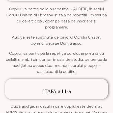
Copilul va participa la o repetiție – AUDIȚIE, în sediul
Corului Unison din brasov, in sala de repetiții , împreună
cu ceilalți copii, doar pe bază de înscriere și
programare.
Audiția, este susținută de dirijorul Corului Unison,
domnul George Dumitrașcu.
Copilul, va participa la repetiția corului, împreună cu
ceilalți membri din cor, iar în sala de studiu, pe perioada
audiției, au acces doar membrii corului și copiii –
participanți la audiție.
ETAPA a III-a
După audiție, în cazul în care copilul este declarat
ADMIS, veți primi rezultatul evaluării prin e-mail. Va urma