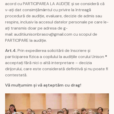
acord cu PARTICIPAREA LA AUDIȚIE și se consideră că
v-ați dat consimțământul cu privire la întreagă
procedură de audiție, evaluare, decizie de admis sau
respins, inclusiv la accesul datelor personale pe care le-
ați transmis doar pe adresa de g-
mail:
auditiiunisonbrasov@gmail.com
cu scopul de
PARTICIPARE la audiție.
Art.4.
Prin expedierea solicitării de înscriere și
participarea fizica a copilului la audițiile corului Unison ®
acceptați fără nici o altă interpretare – decizia
dirijorului, care este considerată definitivă și nu poate fi
contestată.
Vă mulțumim și vă așteptăm cu drag!