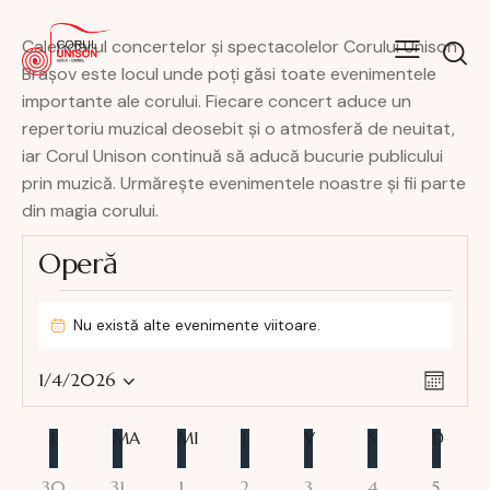
Calendarul concertelor și spectacolelor Corului Unison
Brașov este locul unde poți găsi toate evenimentele
importante ale corului. Fiecare concert aduce un
repertoriu muzical deosebit și o atmosferă de neuitat,
iar Corul Unison continuă să aducă bucurie publicului
prin muzică. Urmărește evenimentele noastre și fii parte
din magia corului.
Operă
Nu există alte evenimente viitoare.
N
o
N
N
t
1/4/2026
L
i
S
a
a
u
f
e
v
v
n
C
L
i
MA
MI
J
V
S
D
l
i
ă
c
i
a
e
a
g
0
0
0
0
0
0
0
30
31
1
2
3
4
5