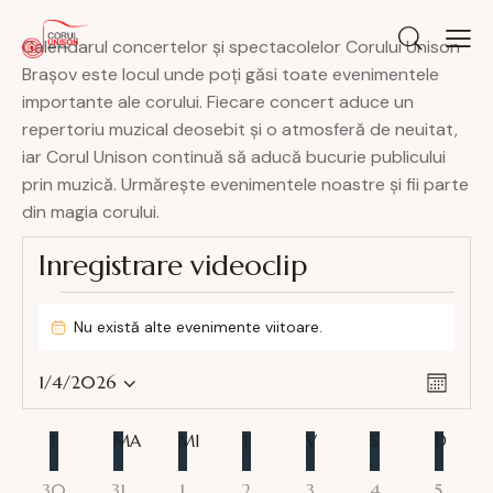
Calendarul concertelor și spectacolelor Corului Unison
Brașov este locul unde poți găsi toate evenimentele
importante ale corului. Fiecare concert aduce un
repertoriu muzical deosebit și o atmosferă de neuitat,
iar Corul Unison continuă să aducă bucurie publicului
prin muzică. Urmărește evenimentele noastre și fii parte
din magia corului.
Inregistrare videoclip
Nu există alte evenimente viitoare.
N
o
N
N
t
1/4/2026
L
i
S
a
a
u
f
e
v
v
n
C
L
i
MA
MI
J
V
S
D
l
i
ă
c
i
a
e
a
g
0
0
0
0
0
0
0
30
31
1
2
3
4
5