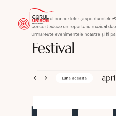
A
Calendarul concertelor și spectacolelor C
concert aduce un repertoriu muzical deose
Urmărește evenimentele noastre și fii par
Festival
apr
Luna aceasta
S
e
l
C
e
L
MA
M
c