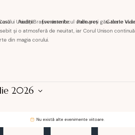
casă
Audiţii
Evenimente
Palmares
Galerie Vid
orului Unison Brașov este locul unde poți găsi toate eve
bit și o atmosferă de neuitat, iar Corul Unison continuă 
te din magia corului.
ilie 2026
Nu există alte evenimente viitoare.
N
I
J
V
o
t