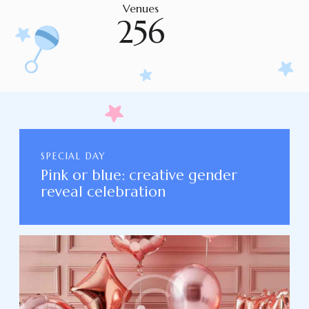
Venues
256
SPECIAL DAY
Pink or blue: creative gender
reveal celebration