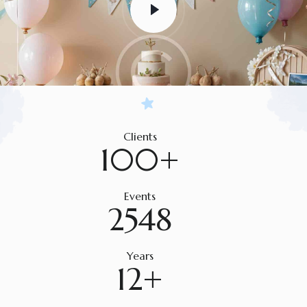
Clients
100+
Events
2548
Years
12+