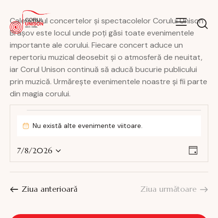
Calendarul concertelor și spectacolelor Corului Unison
Brașov este locul unde poți găsi toate evenimentele
importante ale corului. Fiecare concert aduce un
repertoriu muzical deosebit și o atmosferă de neuitat,
iar Corul Unison continuă să aducă bucurie publicului
prin muzică. Urmărește evenimentele noastre și fii parte
din magia corului.
Nu există alte evenimente viitoare.
N
o
N
N
t
7/8/2026
Z
i
S
a
a
i
f
e
v
v
i
l
i
c
i
Ziua anterioară
Ziua următoare
e
a
g
g
r
c
a
a
e