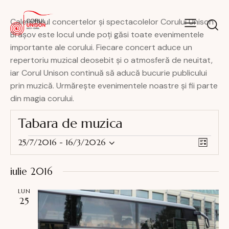
Calendarul concertelor și spectacolelor Corului Unison
Brașov este locul unde poți găsi toate evenimentele
importante ale corului. Fiecare concert aduce un
repertoriu muzical deosebit și o atmosferă de neuitat,
iar Corul Unison continuă să aducă bucurie publicului
prin muzică. Urmărește evenimentele noastre și fii parte
din magia corului.
Tabara de muzica
N
N
25/7/2016
 - 
16/3/2026
L
S
a
a
i
e
v
v
s
iulie 2016
l
i
t
i
e
g
ă
LUN
g
25
c
a
a
t
r
r
e
e