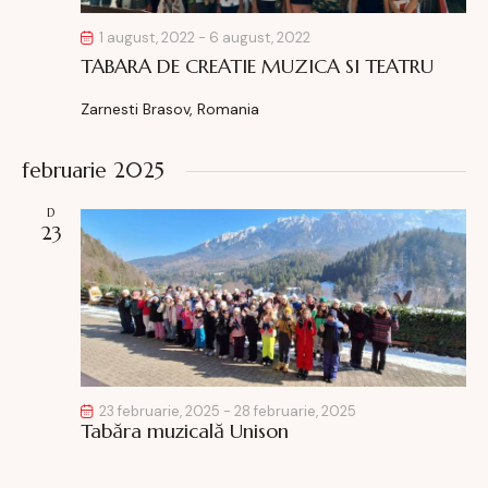
m
e
1 august, 2022
-
6 august, 2022
n
TABARA DE CREATIE MUZICA SI TEATRU
t
Zarnesti
Brasov, Romania
februarie 2025
D
23
23 februarie, 2025
-
28 februarie, 2025
Tabăra muzicală Unison