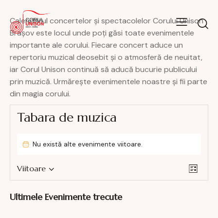
Calendarul concertelor și spectacolelor Corului Unison
Brașov este locul unde poți găsi toate evenimentele
importante ale corului. Fiecare concert aduce un
repertoriu muzical deosebit și o atmosferă de neuitat,
iar Corul Unison continuă să aducă bucurie publicului
prin muzică. Urmărește evenimentele noastre și fii parte
din magia corului.
Tabara de muzica
Nu există alte evenimente viitoare.
N
N
Viitoare
L
S
a
a
i
e
v
v
s
Ultimele Evenimente trecute
l
i
t
i
e
g
ă