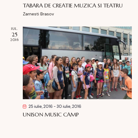
e
TABARA DE CREATIE MUZICA SI TEATRU
n
i
Zarnesti
Brasov
m
e
IUL.
25
n
2016
t
25 iulie, 2016
-
30 iulie, 2016
UNISON MUSIC CAMP