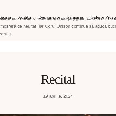
Acasă
Audiţii
Evenimente
Palmares
Galerie Video
ului Unison Brașov este locul unde poți găsi toate eveniment
tmosferă de neuitat, iar Corul Unison continuă să aducă buc
orului.
Recital
19 aprilie, 2024