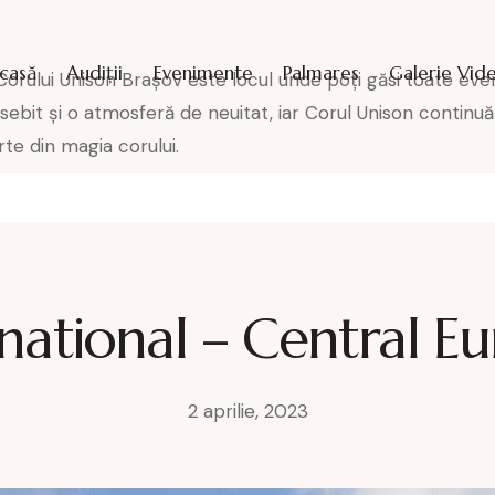
casă
Audiţii
Evenimente
Palmares
Galerie Vid
orului Unison Brașov este locul unde poți găsi toate eve
bit și o atmosferă de neuitat, iar Corul Unison continuă 
te din magia corului.
ernational – Central 
2 aprilie, 2023