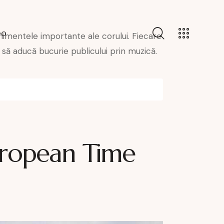
eo
nimentele importante ale corului. Fiecare
să aducă bucurie publicului prin muzică.
European Time