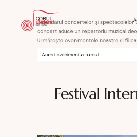
A
Calendarul concertelor și spectacolelor C
concert aduce un repertoriu muzical deose
Urmărește evenimentele noastre și fii par
Acest eveniment a trecut.
Festival Int